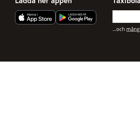
Ladda ner appen
Taxibol
Hämta app från Apple App Store
Hämta app från Google Play
...och
många
Boka taxi
Samarb
För privatpersoner
För taxibol
För företagskunder
Bokningsdia
För resebyråer
API för utve
Anslutna taxibolag
Om Taxibok