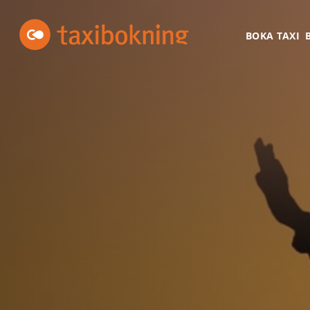
Hoppa till innehåll
Taxibokning
Taxibokning
BOKA TAXI