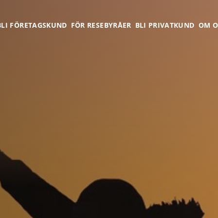
BLI FÖRETAGSKUND
FÖR RESEBYRÅER
BLI PRIVATKUND
OM O