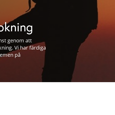
bokning
änst genom att
kning. Vi har färdiga
stemen på