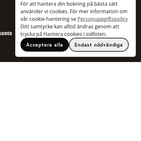
Kvalitet
För att hantera din bokning på bästa sätt
använder vi cookies. För mer information om
vår cookie-hantering se
Personuppgiftspolicy
Medlemmar i Svenska Taxiförbu
Ditt samtycke kan alltid ändras genom att
BankID
trycka på Hantera cookies i sidfoten.
Acceptera alla
Endast nödvändiga
Populära resmål
Stockholm
Göteborg
Malmö
Arlanda flygplats