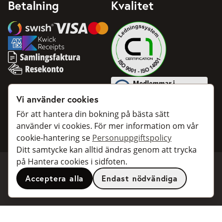
Betalning
Kvalitet
Swish
Visa
Mastercard
American Express
Samlingsfaktura
Resekonto
Medlemmar i Svenska Taxifö
Vi använder cookies
BankID
För att hantera din bokning på bästa sätt
använder vi cookies. För mer information om vår
cookie-hantering se
Personuppgiftspolicy
Ditt samtycke kan alltid ändras genom att trycka
på Hantera cookies i sidfoten.
Acceptera alla
Endast nödvändiga
Boka taxi
Samarbeta
För privatpersoner
För taxibolag