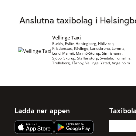
Anslutna taxibolag i Helsingb
Vellinge Taxi
Burlöv, Eslöv, Helsingborg, Höllviken,
Kristianstad, Kävlinge, Landskrona, Lomma,
Lund, Malmö, Malmö-Sturup, Simrishamn,
Sjöbo, Skurup, Staffanstorp, Svedala, Tomelilla,
Trelleborg, Tårnby, Vellinge, Ystad, Ängelholm
Ladda ner appen
Taxibol
Hämta app från Apple App Store
Hämta app från Google Play