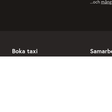
...och
många
Boka taxi
Samarb
För privatpersoner
För taxibol
För företagskunder
Bokningsdia
För resebyråer
API för utve
Anslutna taxibolag
Om Taxibok
Support
Kontakt