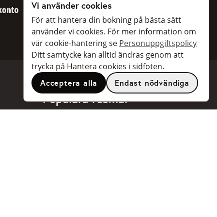
Vi använder cookies
BankID
För att hantera din bokning på bästa sätt
använder vi cookies. För mer information om
vår cookie-hantering se
Personuppgiftspolicy
Ditt samtycke kan alltid ändras genom att
trycka på Hantera cookies i sidfoten.
Acceptera alla
Endast nödvändiga
Populära resmål
Stockholm
Göteborg
Malmö
Arlanda flygplats
Landvetter flygplats
...och
många fler