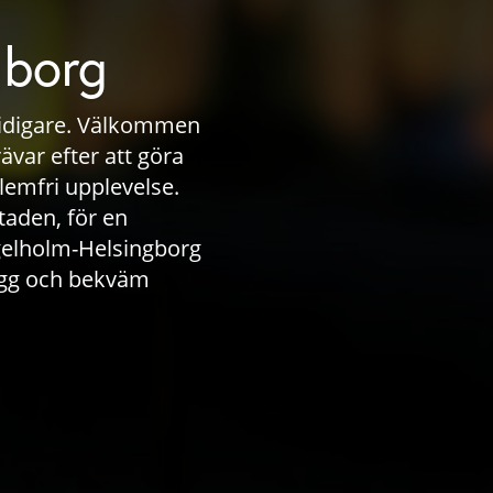
gborg
smidigare. Välkommen
rävar efter att göra
blemfri upplevelse.
aden, för en
Ängelholm-Helsingborg
trygg och bekväm