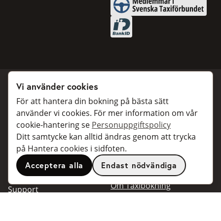
Medlemmar i Svenska Taxifö
BankID
Vi använder cookies
För att hantera din bokning på bästa sätt
Boka taxi
Samarbeta
använder vi cookies. För mer information om vår
cookie-hantering se
Personuppgiftspolicy
För privatpersoner
För taxibolag
Ditt samtycke kan alltid ändras genom att trycka
För företagskunder
Bokningsdialoger för
på Hantera cookies i sidfoten.
företag
För resebyråer
Acceptera alla
Endast nödvändiga
API för utvecklare
Anslutna taxibolag
Om Taxibokning
Support
Kontakt
Support
Populära resmål