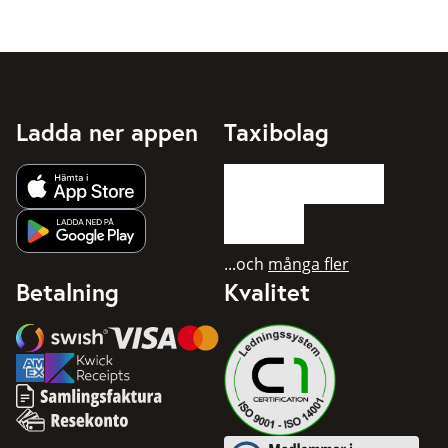
Ladda ner appen
Taxibolag
Hämta app från Apple App Store
Hämta app från Google Play
...och
många fler
Betalning
Kvalitet
Swish
Visa
Mastercard
American Express
Samlingsfaktura
Resekonto