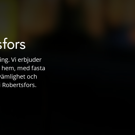
sfors
ng. Vi erbjuder
ler hem, med fasta
vämlighet och
i Robertsfors.