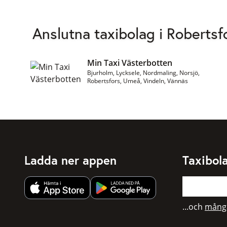
Anslutna taxibolag i Robertsf
Min Taxi Västerbotten
Bjurholm, Lycksele, Nordmaling, Norsjö,
Robertsfors, Umeå, Vindeln, Vännäs
Ladda ner appen
Taxibol
Hämta app från Apple App Store
Hämta app från Google Play
...och
många