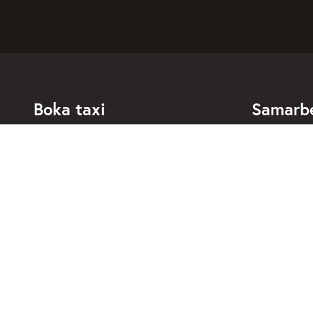
Boka taxi
Samarb
För privatpersoner
För taxibol
För företagskunder
Bokningsdia
För resebyråer
API för utve
Anslutna taxibolag
Om Taxibok
Support
Kontakt