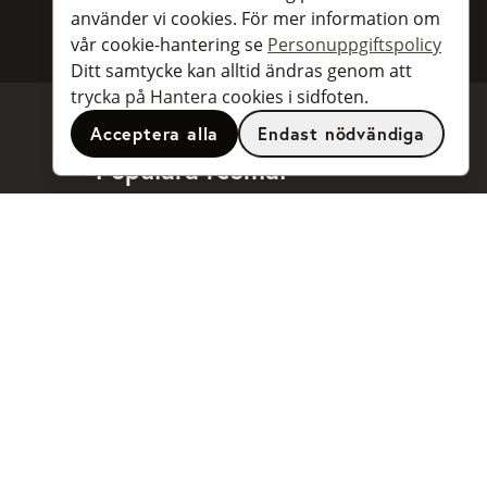
använder vi cookies. För mer information om
vår cookie-hantering se
Personuppgiftspolicy
Ditt samtycke kan alltid ändras genom att
trycka på Hantera cookies i sidfoten.
Acceptera alla
Endast nödvändiga
Populära resmål
Stockholm
Göteborg
Malmö
Arlanda flygplats
Landvetter flygplats
...och
många fler