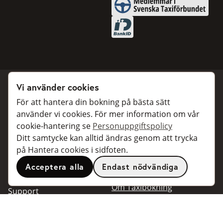
Medlemmar i Svenska Taxifö
BankID
Vi använder cookies
För att hantera din bokning på bästa sätt
Boka taxi
Samarbeta
använder vi cookies. För mer information om vår
cookie-hantering se
Personuppgiftspolicy
För privatpersoner
För taxibolag
Ditt samtycke kan alltid ändras genom att trycka
För företagskunder
Bokningsdialoger för
på Hantera cookies i sidfoten.
företag
För resebyråer
Acceptera alla
Endast nödvändiga
API för utvecklare
Anslutna taxibolag
Om Taxibokning
Support
Kontakt
Support
Populära resmål