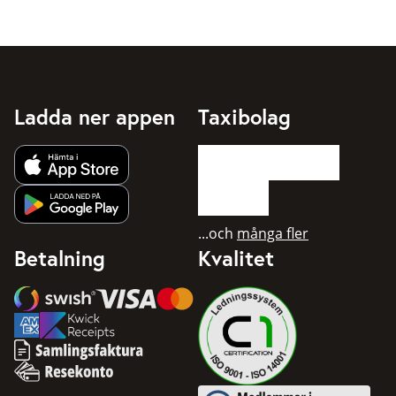
Ladda ner appen
Taxibolag
Hämta app från Apple App Store
Hämta app från Google Play
...och
många fler
Betalning
Kvalitet
Swish
Visa
Mastercard
American Express
Samlingsfaktura
Resekonto