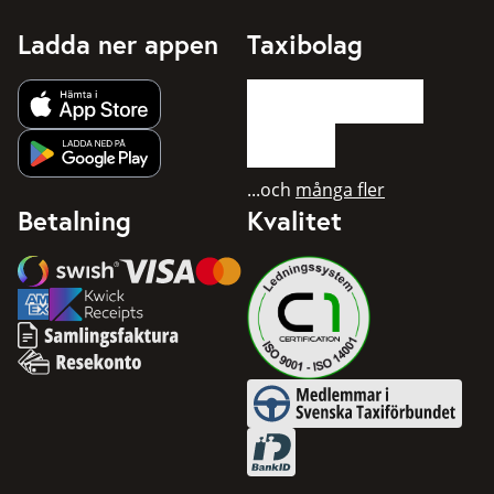
Ladda ner appen
Taxibolag
Hämta app från Apple App Store
Hämta app från Google Play
...och
många fler
Betalning
Kvalitet
Swish
Visa
Mastercard
American Express
Samlingsfaktura
Resekonto
Medlemmar i Svenska Taxifö
BankID