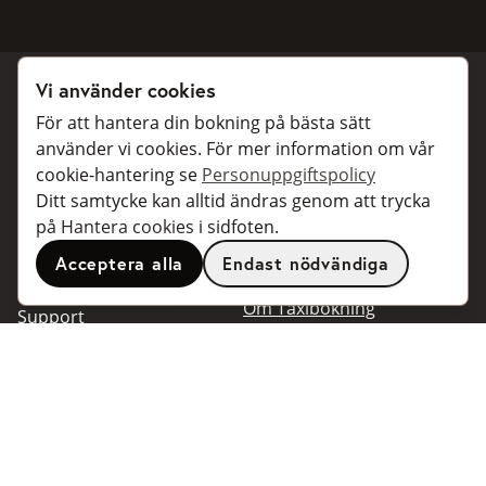
Vi använder cookies
För att hantera din bokning på bästa sätt
Boka taxi
Samarbeta
använder vi cookies. För mer information om vår
cookie-hantering se
Personuppgiftspolicy
För privatpersoner
För taxibolag
Ditt samtycke kan alltid ändras genom att trycka
För företagskunder
Bokningsdialoger för
på Hantera cookies i sidfoten.
företag
För resebyråer
Acceptera alla
Endast nödvändiga
API för utvecklare
Anslutna taxibolag
Om Taxibokning
Support
Kontakt
Support
Populära resmål
Vanliga frågor
Stockholm
Bokningsvillkor
Göteborg